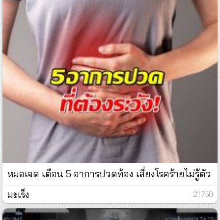
หมอเจด เตือน 5 อาการปวดท้อง เสี่ยงโรคร้ายไม่รู้ตัว
มะเร็ง
: 21750