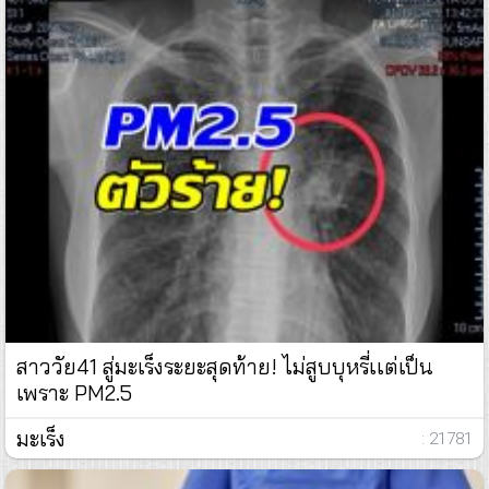
สาววัย41 สู่มะเร็งระยะสุดท้าย! ไม่สูบบุหรี่เเต่เป็น
เพราะ PM2.5
มะเร็ง
: 21781