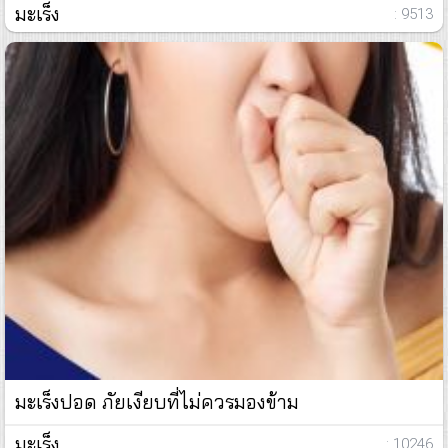
มะเร็ง
: 9513
มะเร็งปอด ภัยเงียบที่ไม่ควรมองข้าม
มะเร็ง
: 10246