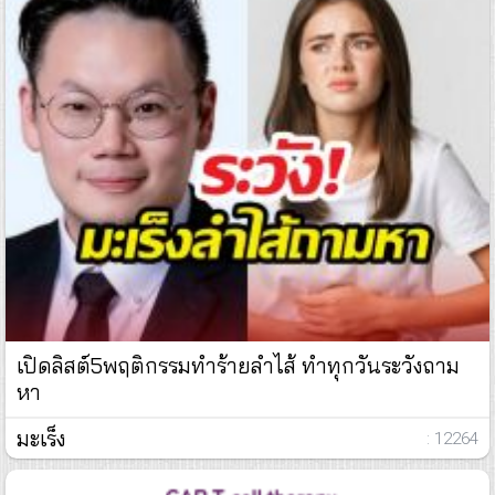
เปิดลิสต์5พฤติกรรมทำร้ายลำไส้ ทำทุกวันระวังถาม
หา
มะเร็ง
: 12264