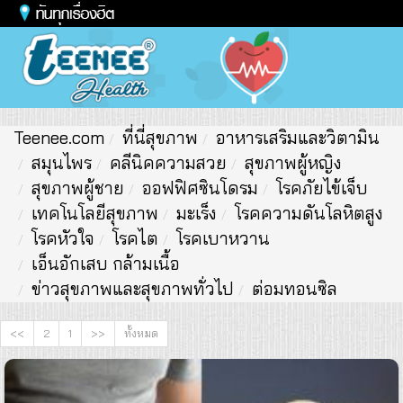
Toggl
naviga
Teenee.com
ที่นี่สุขภาพ
อาหารเสริมและวิตามิน
สมุนไพร
คลีนิคความสวย
สุขภาพผู้หญิง
สุขภาพผู้ชาย
ออฟฟิศซินโดรม
โรคภัยไข้เจ็บ
เทคโนโลยีสุขภาพ
มะเร็ง
โรคความดันโลหิตสูง
โรคหัวใจ
โรคไต
โรคเบาหวาน
เอ็นอักเสบ กล้ามเนื้อ
ข่าวสุขภาพและสุขภาพทั่วไป
ต่อมทอนซิล
<<
2
1
>>
ทั้งหมด