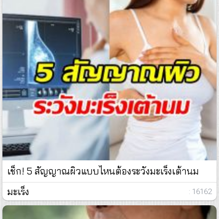
เช็ก! 5 สัญญาณผิวแบบไหนต้องระวังมะเร็งเต้านม
มะเร็ง
: 16162