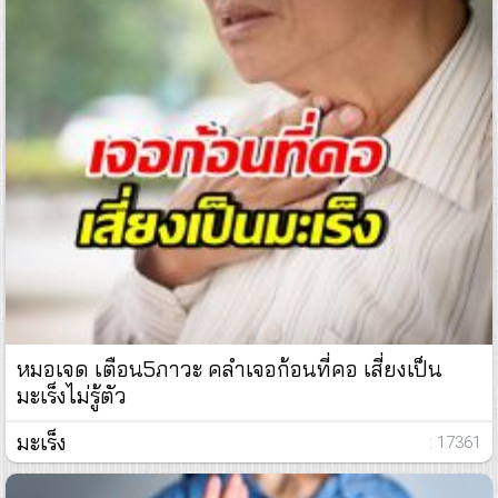
หมอเจด เตือน5ภาวะ คลำเจอก้อนที่คอ เสี่ยงเป็น
มะเร็งไม่รู้ตัว
มะเร็ง
: 17361