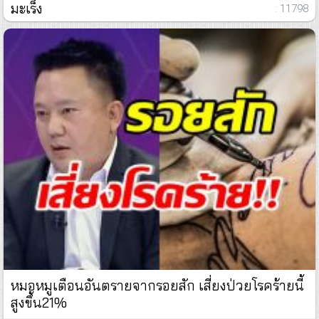
มะเร็ง
: 11798
หมอหมูเตือนอันตรายจากรอยสัก เสี่ยงป่วยโรคร้ายนี้
สูงขึ้น21%