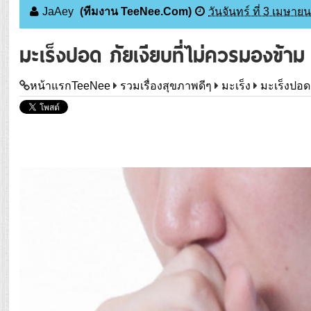
JaAey
(ทีมงาน TeeNee.Com)
วันจันทร์ ที่ 3 เมษาย
มะเร็งปอด ภัยเงียบที่ไม่ควรมองข้าม
หน้าแรกTeeNee
รวมเรื่องสุขภาพดีๆ
มะเร็ง
มะเร็งปอด