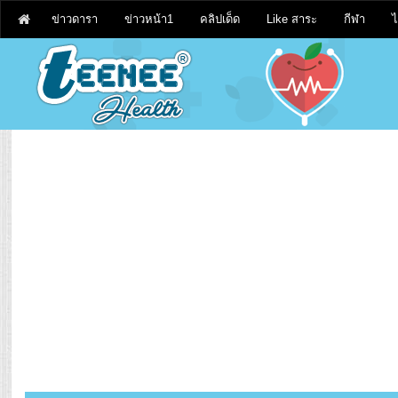
ข่าวดารา
ข่าวหน้า1
คลิปเด็ด
Like สาระ
กีฬา
ไ