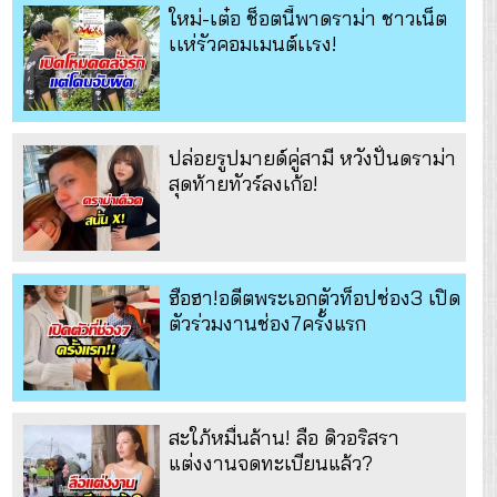
ใหม่-เต๋อ ช็อตนี้พาดราม่า ชาวเน็ต
เเห่รัวคอมเมนต์เเรง!
ปล่อยรูปมายด์คู่สามี หวังปั่นดราม่า
สุดท้ายทัวร์ลงเก้อ!
ฮือฮา!อดีตพระเอกตัวท็อปช่อง3 เปิด
ตัวร่วมงานช่อง7ครั้งแรก
สะใภ้หมื่นล้าน! ลือ ดิวอริสรา
แต่งงานจดทะเบียนแล้ว?