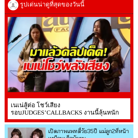
รูปเด่นน่าดูที่สุดของวันนี้
เนเน่สู้ต่อ โชว์เสียง
รอบJUDGES’CALLBACKS งานนี้ลุ้นหนัก
เปิดภาพแพทตี้วัย35ปี แม่ลูก2ที่หน้า