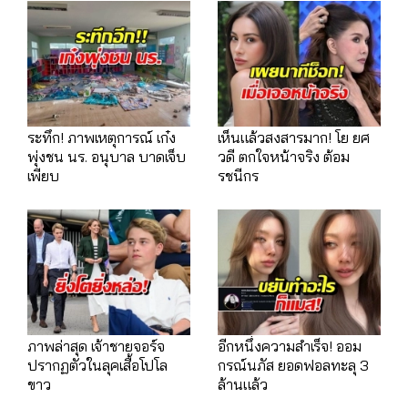
ระทึก! ภาพเหตุการณ์ เก๋ง
เห็นแล้วสงสารมาก! โย ยศ
พุ่งชน นร. อนุบาล บาดเจ็บ
วดี ตกใจหน้าจริง ต้อม
เพียบ
รชนีกร
ภาพล่าสุด เจ้าชายจอร์จ
อีกหนึ่งความสำเร็จ! ออม
ปรากฏตัวในลุคเสื้อโปโล
กรณ์นภัส ยอดฟอลทะลุ 3
ขาว
ล้านแล้ว