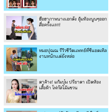
ฮือฮาภาพนางเอกดัง อุ้มท้องนูนๆออก
สื่อครั้งเเรก!
หมอปุณณ รีวิวชีวิตเเพทย์ที่ซีแอตเทิล
งานหนักเเต่ยังหล่อ
ตาค้าง! แก้มบุ๋ม ปรียาดา เปิดห้อง
เสื้อผ้า โฟกัสไม้แขวน