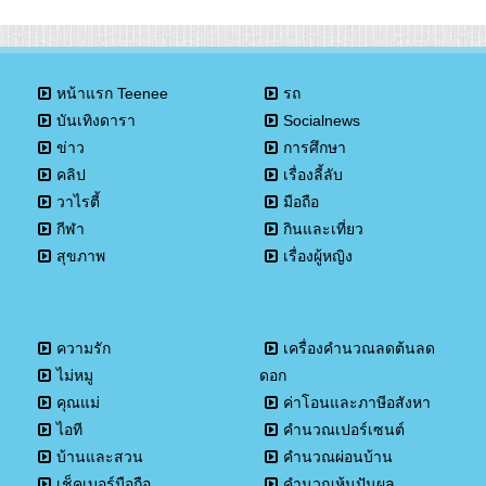
หน้าแรก Teenee
รถ
บันเทิงดารา
Socialnews
ข่าว
การศึกษา
คลิป
เรื่องลี้ลับ
วาไรตี้
มือถือ
กีฬา
กินและเที่ยว
สุขภาพ
เรื่องผู้หญิง
ความรัก
เครื่องคำนวณลดต้นลด
ไม่หมู
ดอก
คุณแม่
ค่าโอนและภาษีอสังหา
ไอที
คำนวณเปอร์เซนต์
บ้านและสวน
คำนวณผ่อนบ้าน
เช็คเบอร์มือถือ
คำนวณหุ้นปันผล