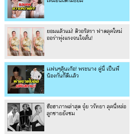
เหมือนเด็กมัธยม
ยอมแล้วแม่! ดิวอริสรา ฟาดลุคใหม่
ออร่าพุ่งแรงจนใจสั่น!
เเฟนๆลุ้นเก้อ! พระนาง คู่นี้ เป็นพี่
น้องกันก็ดีเเล้ว
ฮือฮาภาพล่าสุด จุ๋ย วรัทยา ลุคนี้หล่อ
ลูกชายยังชม