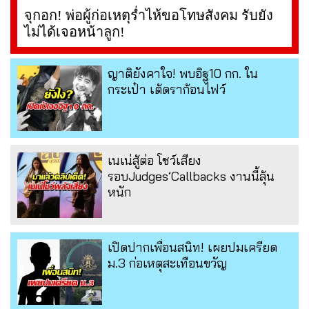
จุกอก! พ่อผู้ก่อเหตุร่ำไห้ขอโทษสังคม รับยัง
ไม่ได้เจอหน้าลูก!
ญาติยังคาใจ! พบอิฐ10 กก. ใน
กระเป๋า เต้ดราก้อนไฟว์
เนเน่สู้ต่อ โชว์เสียง
รอบJudges’Callbacks งานนี้ลุ้น
หนัก
เปิดปากเพื่อนสนิท! เผยปมเครียด
ม.3 ก่อเหตุสะเทือนขวัญ