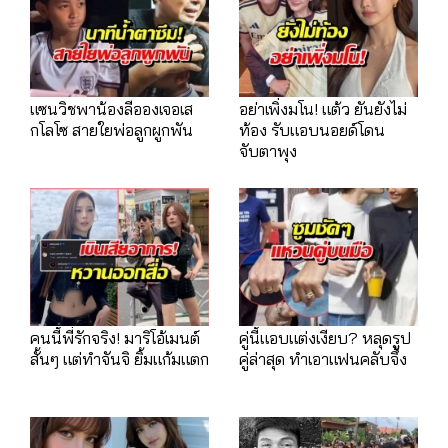
แซนวิชพาน้องลีอองเจอเส
อย่าเพิ่งมโน! แต้ว ยันยังไม่
กโลโซ สายใยพ่อลูกผูกพัน
ท้อง รับแอบนอยด์โดน
จับตาพุง
คนนี้พี่รักจริง! มาริโอ้เมนต์
คู่นี้แอบแต่งเงียบ? หลุดรูป
สั้นๆ แต่ทำจันจิ ยิ้มแก้มแตก
คู่ล่าสุด ทำเอาแฟนคลับจึ้ง