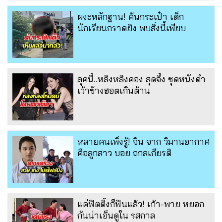
ผงะหลักฐาน! ค้นกระเป๋า เด็ก
นักเรียนกราดยิง พบสิ่งนี้เพียบ
ลุคนี้..หลิงหลิงคอง สุดจึ้ง ชุดหนังดำ
เว้าข้างฮอตเกินต้าน
หลายคนเพิ่งรู้! จิน จาก วิมานอากาศ
คือลูกสาว บอย ถกลเกียรติ
แค่ฟิตติ้งก็ฟินแล้ว! เก้า-พาย หยอก
กันน่าเอ็นดูใน รสกาล