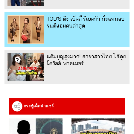
TOD’S ดึง เบ็คกี้ รีเบคก้า นั่งแท่นแบ
รนด์แอมคนล่าสุด
แต้มบุญสูงมาก! ดาราสาวไทย ได้คุย
โควิลล์-พาลเมอร์
กระทู้เด็ดน่าแชร์