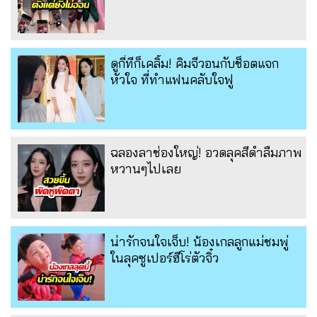
ดูกี่ทีก็เคลิ้ม! คิมจีวอนกับช็อตแจก
หัวใจ ที่ทำแฟนคลับใจฟู
ฉลองลาช่องใหญ่! อวดลุคสีดำลืมภาพ
หวานๆไปเลย
น่ารักจนใจเจ็บ! น้องเกลลูกแม่ชมพู่
ในลุคซูเปอร์ฮีโร่ตัวจิ๋ว