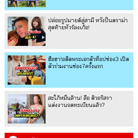
ปล่อยรูปมายด์คู่สามี หวังปั่นดราม่า
สุดท้ายทัวร์ลงเก้อ!
ฮือฮา!อดีตพระเอกตัวท็อปช่อง3 เปิด
ตัวร่วมงานช่อง7ครั้งแรก
สะใภ้หมื่นล้าน! ลือ ดิวอริสรา
แต่งงานจดทะเบียนแล้ว?