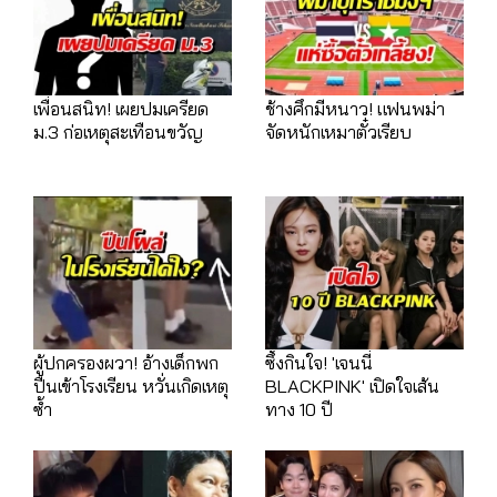
เพื่อนสนิท! เผยปมเครียด
ช้างศึกมีหนาว! แฟนพม่า
ม.3 ก่อเหตุสะเทือนขวัญ
จัดหนักเหมาตั๋วเรียบ
ผู้ปกครองผวา! อ้างเด็กพก
ซึ้งกินใจ! 'เจนนี่
ปืนเข้าโรงเรียน หวั่นเกิดเหตุ
BLACKPINK' เปิดใจเส้น
ซ้ำ
ทาง 10 ปี