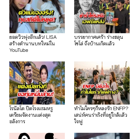
ยอดวิวพุ่งอีกแล้ว! LISA
บรรยากาศเศร้า ร่างฮลุน
สร้างตำนานบทใหม่ใน
โซโล่ ถึงบ้านเกิดแล้ว
YouTube
โรนัลโด ปิดโรงแรมหรู
ทำไมใครๆก็หลงรัก ENFP?
เตรียมจัดงานแต่งสุด
เสน่ห์คนร่าเริงที่อยู่ใกล้แล้ว
อลังการ
ใจฟู