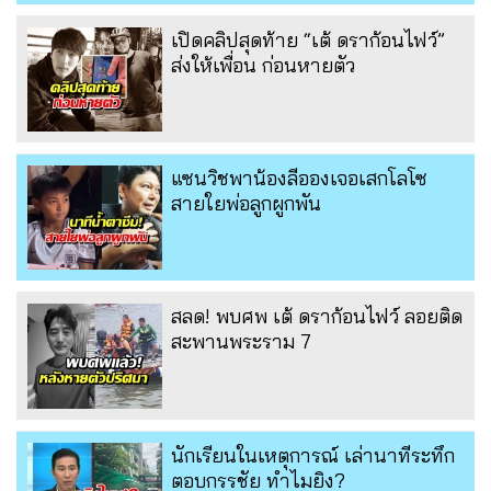
เปิดคลิปสุดท้าย “เต้ ดราก้อนไฟว์”
ส่งให้เพื่อน ก่อนหายตัว
แซนวิชพาน้องลีอองเจอเสกโลโซ
สายใยพ่อลูกผูกพัน
สลด! พบศพ เต้ ดราก้อนไฟว์ ลอยติด
สะพานพระราม 7
นักเรียนในเหตุการณ์ เล่านาทีระทึก
ตอบกรรชัย ทำไมยิง?