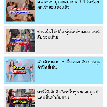
เเฟนๆเฮ! คู่รักดังคบกัน 9 ปี ในที่สุด
คุกเข่าขอเเต่งเเล้ว
ชาวเน็ตไม่ปลื้ม หุ่นใหม่ของเธอคนนี้
ลั่นผอมเกิน!
เกินต้านมาก! ชาล็อตออสติน อวดลุค
คิวปิดขี้เล่น
มาริโอ้-จันจิ เริงร่าในชุดยอดมนุษย์
แคปชั่นทำยิ้มตาม