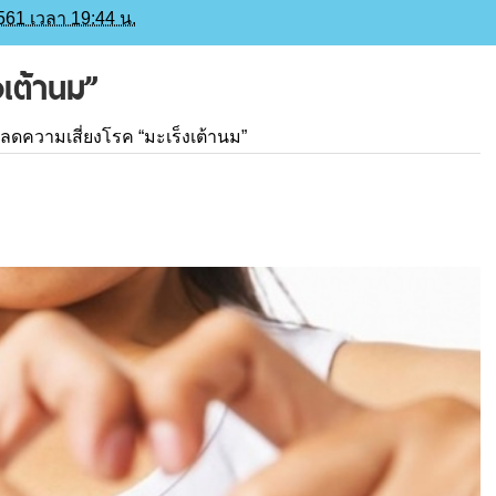
2561 เวลา 19:44 น.
งเต้านม”
ิธีลดความเสี่ยงโรค “มะเร็งเต้านม”