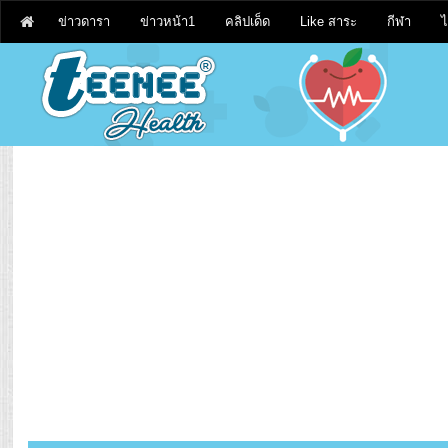
ข่าวดารา
ข่าวหน้า1
คลิปเด็ด
Like สาระ
กีฬา
ไ