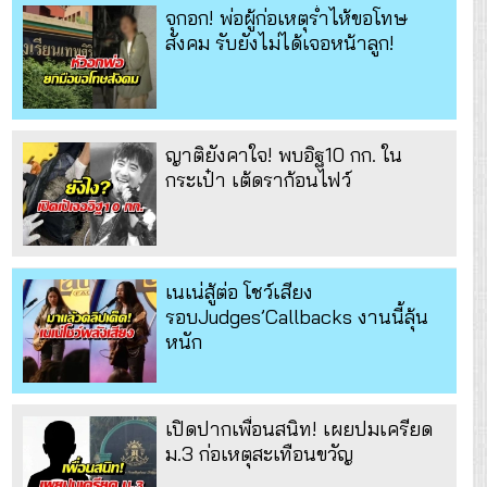
จุกอก! พ่อผู้ก่อเหตุร่ำไห้ขอโทษ
สังคม รับยังไม่ได้เจอหน้าลูก!
ญาติยังคาใจ! พบอิฐ10 กก. ใน
กระเป๋า เต้ดราก้อนไฟว์
เนเน่สู้ต่อ โชว์เสียง
รอบJudges’Callbacks งานนี้ลุ้น
หนัก
เปิดปากเพื่อนสนิท! เผยปมเครียด
ม.3 ก่อเหตุสะเทือนขวัญ