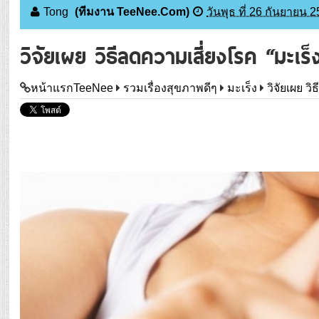
Tong
(ทีมงาน TeeNee.Com)
วันพุธ ที่ 26 กันยายน 
วิจัยเผย วิธีลดความเสี่ยงโรค “มะเร็
หน้าแรกTeeNee
รวมเรื่องสุขภาพดีๆ
มะเร็ง
วิจัยเผย ว