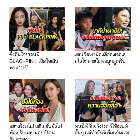
ซึ้งกินใจ! 'เจนนี่
แซนวิชพาน้องลีอองเจอเส
BLACKPINK' เปิดใจเส้น
กโลโซ สายใยพ่อลูกผูกพัน
ทาง 10 ปี
อย่าเพิ่งมโน! แต้ว ยันยังไม่
คนนี้พี่รักจริง! มาริโอ้เมนต์
ท้อง รับแอบนอยด์โดน
สั้นๆ แต่ทำจันจิ ยิ้มแก้มแตก
จับตาพุง