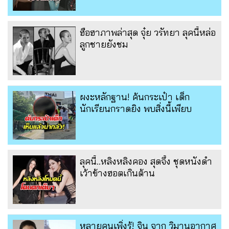
ฮือฮาภาพล่าสุด จุ๋ย วรัทยา ลุคนี้หล่อ
ลูกชายยังชม
ผงะหลักฐาน! ค้นกระเป๋า เด็ก
นักเรียนกราดยิง พบสิ่งนี้เพียบ
ลุคนี้..หลิงหลิงคอง สุดจึ้ง ชุดหนังดำ
เว้าข้างฮอตเกินต้าน
หลายคนเพิ่งรู้! จิน จาก วิมานอากาศ