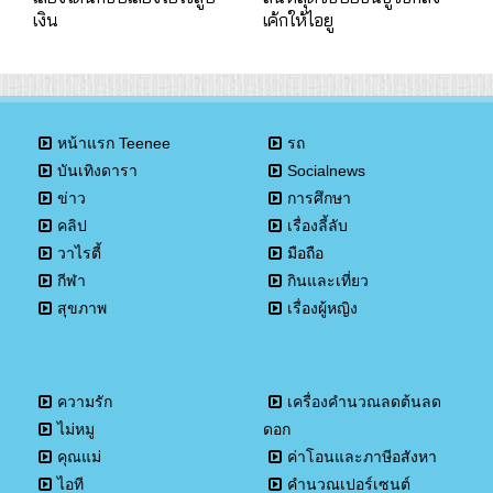
เงิน
เค้กให้ไอยู
หน้าแรก Teenee
รถ
บันเทิงดารา
Socialnews
ข่าว
การศึกษา
คลิป
เรื่องลี้ลับ
วาไรตี้
มือถือ
กีฬา
กินและเที่ยว
สุขภาพ
เรื่องผู้หญิง
ความรัก
เครื่องคำนวณลดต้นลด
ไม่หมู
ดอก
คุณแม่
ค่าโอนและภาษีอสังหา
ไอที
คำนวณเปอร์เซนต์