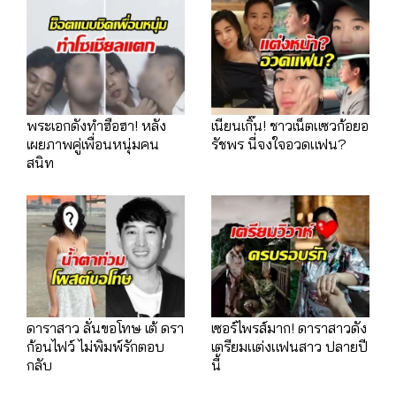
พระเอกดังทำฮือฮา! หลัง
เนียนเกิ๊น! ชาวเน็ตแซวก้อยอ
เผยภาพคู่เพื่อนหนุ่มคน
รัชพร นี่จงใจอวดแฟน?
สนิท
ดาราสาว ลั่นขอโทษ เต้ ดรา
เซอร์ไพรส์มาก! ดาราสาวดัง
ก้อนไฟว์ ไม่พิมพ์รักตอบ
เตรียมแต่งแฟนสาว ปลายปี
กลับ
นี้