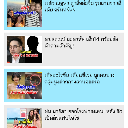
เเต้ว ณฐพร ถูกสื่อล่อซื้อ รุมถามข่าวดี
เต้ย จรินทร์พร
ดร.ตฤณห์ ถอดรหัส เด็ก14 พร้อมตั้ง
คำถามสำคัญ!
เกิดอะไรขึ้น เถียนซีเวย ถูกคนบาง
กลุ่มรุมด่ากลางลานจอดรถ
ฝน มาริสา ออกโรงฟาดแทน! หลัง ดิว
เปิดตัวแฟนไฮโซ