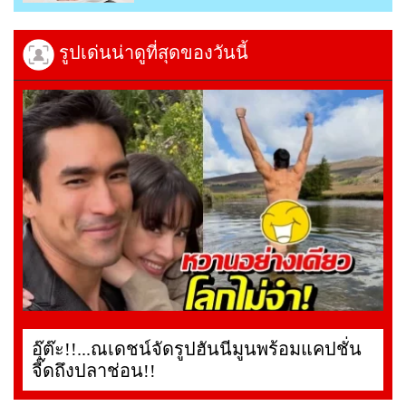
รูปเด่นน่าดูที่สุดของวันนี้
อุ๊ต๊ะ!!...ณเดชน์จัดรูปฮันนีมูนพร้อมแคปชั่น
จี๊ดถึงปลาช่อน!!