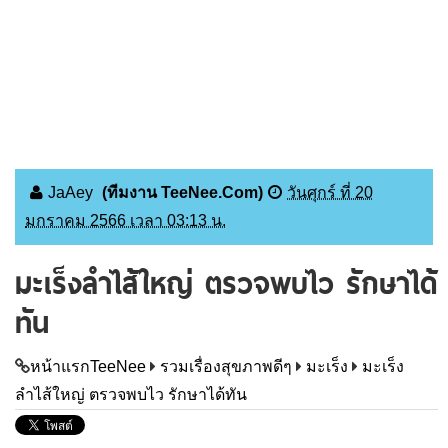
JaAey
(ทีมงาน TeeNee.Com)
วันศุกร์ ที่ 20
มกราคม 2566 เวลา 03:13 น.
มะเร็งลำไส้ใหญ่ ตรวจพบไว รักษาได้
ทัน
หน้าแรกTeeNee
รวมเรื่องสุขภาพดีๆ
มะเร็ง
มะเร็ง
ลำไส้ใหญ่ ตรวจพบไว รักษาได้ทัน