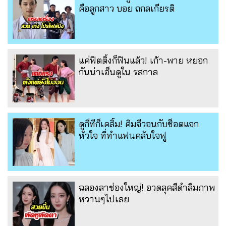
คือลูกสาว บอย ถกลเกียรติ
แค่ฟิตติ้งก็ฟินแล้ว! เก้า-พาย หยอก
กันน่าเอ็นดูใน รสกาล
ดูกี่ทีก็เคลิ้ม! คิมจีวอนกับช็อตแจก
หัวใจ ที่ทำแฟนคลับใจฟู
ฉลองลาช่องใหญ่! อวดลุคสีดำลืมภาพ
หวานๆไปเลย