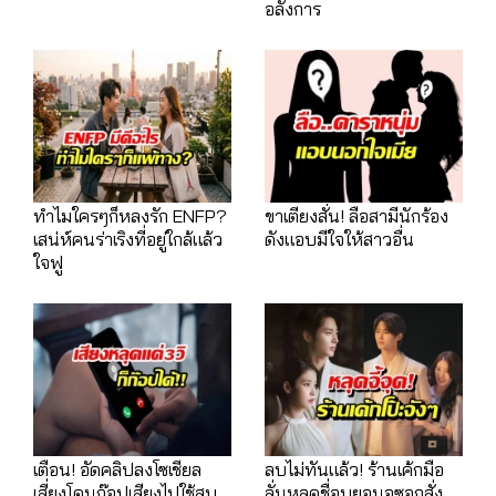
อลังการ
ทำไมใครๆก็หลงรัก ENFP?
ขาเตียงสั่น! ลือสามีนักร้อง
เสน่ห์คนร่าเริงที่อยู่ใกล้แล้ว
ดังแอบมีใจให้สาวอื่น
ใจฟู
เตือน! อัดคลิปลงโซเชียล
ลบไม่ทันแล้ว! ร้านเค้กมือ
เสี่ยงโดนก๊อปเสียงไปใช้สูบ
ลั่นหลุดชื่อบยอนอูซอกสั่ง