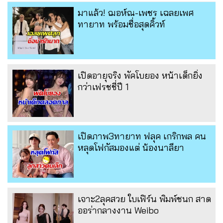
มาแล้ว! ฌอห์ณ-เพชร เฉลยเพศ
ทายาท พร้อมชื่อสุดคิ้วท์
เปิดอายุจริง พัคโบยอง หน้าเด็กยิ่ง
กว่าเฟรชชี่ปี 1
เปิดภาพ3ทายาท ฟลุค เกริกพล คน
หลุดโฟกัสมองแต่ น้องนาลียา
เจาะ2ลุคสวย ใบเฟิร์น พิมพ์ชนก สาด
ออร่ากลางงาน Weibo