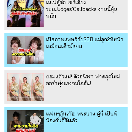
เนเน่สู้ต่อ โชว์เสียง
รอบJudges’Callbacks งานนี้ลุ้น
หนัก
เปิดภาพแพทตี้วัย35ปี แม่ลูก2ที่หน้า
เหมือนเด็กมัธยม
ยอมแล้วแม่! ดิวอริสรา ฟาดลุคใหม่
ออร่าพุ่งแรงจนใจสั่น!
เเฟนๆลุ้นเก้อ! พระนาง คู่นี้ เป็นพี่
น้องกันก็ดีเเล้ว