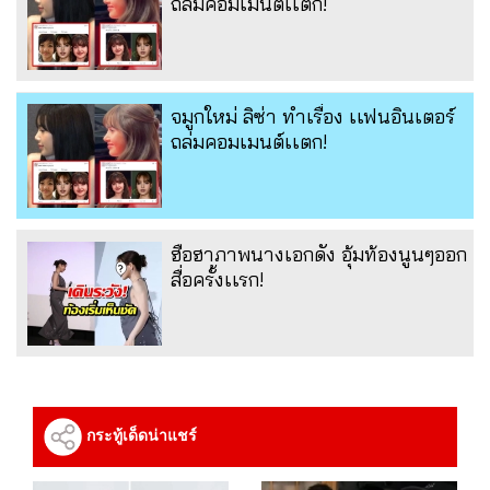
ถล่มคอมเมนต์เเตก!
จมูกใหม่ ลิซ่า ทำเรื่อง เเฟนอินเตอร์
ถล่มคอมเมนต์เเตก!
ฮือฮาภาพนางเอกดัง อุ้มท้องนูนๆออก
สื่อครั้งเเรก!
กระทู้เด็ดน่าแชร์