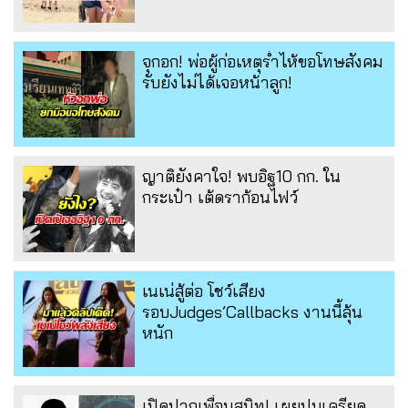
จุกอก! พ่อผู้ก่อเหตุร่ำไห้ขอโทษสังคม
รับยังไม่ได้เจอหน้าลูก!
ญาติยังคาใจ! พบอิฐ10 กก. ใน
กระเป๋า เต้ดราก้อนไฟว์
เนเน่สู้ต่อ โชว์เสียง
รอบJudges’Callbacks งานนี้ลุ้น
หนัก
เปิดปากเพื่อนสนิท! เผยปมเครียด