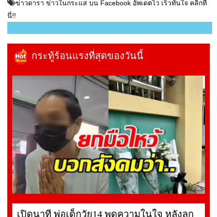
ข่าวดารา ข่าวในกระแส บน Facebook อัพเดตไว เร็วทันใจ คลิกที่
นี่!!
กระทู้ร้อนแรงที่สุดของวันนี้
เปิดนาที พ่อเด็กวัย14 พูดความในใจ หลังลูก