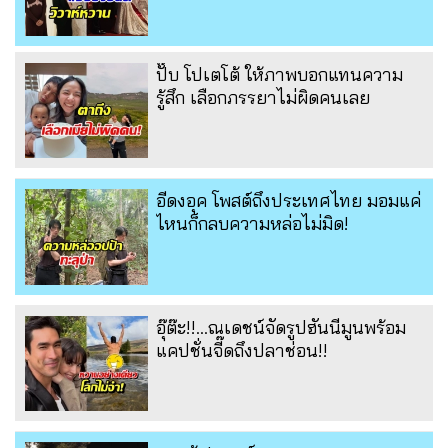
ปั๊บ โปเตโต้ ให้ภาพบอกแทนความ
รู้สึก เลือกภรรยาไม่ผิดคนเลย
อีดงอุค โพสต์ถึงประเทศไทย มอมแค่
ไหนก็กลบความหล่อไม่มิด!
อุ๊ต๊ะ!!...ณเดชน์จัดรูปฮันนีมูนพร้อม
แคปชั่นจี๊ดถึงปลาช่อน!!