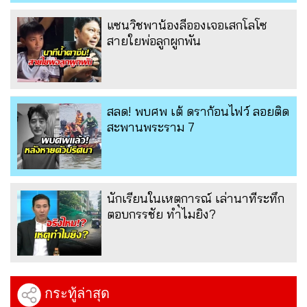
แซนวิชพาน้องลีอองเจอเสกโลโซ
สายใยพ่อลูกผูกพัน
สลด! พบศพ เต้ ดราก้อนไฟว์ ลอยติด
สะพานพระราม 7
นักเรียนในเหตุการณ์ เล่านาทีระทึก
ตอบกรรชัย ทำไมยิง?
กระทู้ล่าสุด