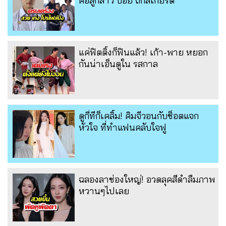
คือลูกสาว บอย ถกลเกียรติ
แค่ฟิตติ้งก็ฟินแล้ว! เก้า-พาย หยอก
กันน่าเอ็นดูใน รสกาล
ดูกี่ทีก็เคลิ้ม! คิมจีวอนกับช็อตแจก
หัวใจ ที่ทำแฟนคลับใจฟู
ฉลองลาช่องใหญ่! อวดลุคสีดำลืมภาพ
หวานๆไปเลย