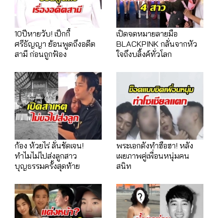
10ปีหายวับ! เป็กกี้
เปิดจดหมายลายมือ
ศรีธัญญา ย้อนพูดถึงอดีต
BLACKPINK กลั่นจากหัว
สามี ก่อนถูกฟ้อง
ใจถึงบลิ้งค์ทั่วโลก
ก้อง ห้วยไร่ ลั่นชัดเจน!
พระเอกดังทำฮือฮา! หลัง
ทำไมไม่ไปส่งลูกสาว
เผยภาพคู่เพื่อนหนุ่มคน
บุญธรรมครั้งสุดท้าย
สนิท