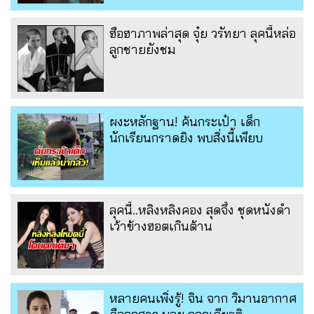
ฮือฮาภาพล่าสุด จุ๋ย วรัทยา ลุคนี้หล่อ
ลูกชายยังชม
ผงะหลักฐาน! ค้นกระเป๋า เด็ก
นักเรียนกราดยิง พบสิ่งนี้เพียบ
ลุคนี้..หลิงหลิงคอง สุดจึ้ง ชุดหนังดำ
เว้าข้างฮอตเกินต้าน
หลายคนเพิ่งรู้! จิน จาก วิมานอากาศ