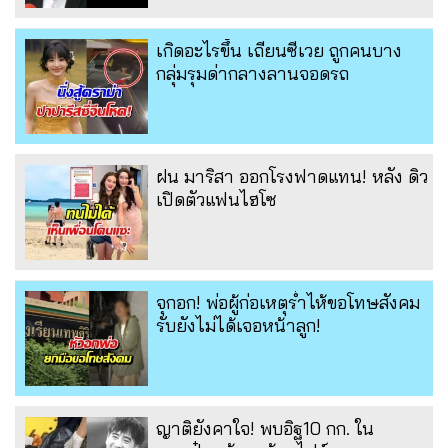
เกิดอะไรขึ้น เถียนซีเวย ถูกคนบาง
กลุ่มรุมด่ากลางลานจอดรถ
ฝน มาริสา ออกโรงฟาดแทน! หลัง ดิว
เปิดตัวแฟนไฮโซ
จุกอก! พ่อผู้ก่อเหตุร่ำไห้ขอโทษสังคม
รับยังไม่ได้เจอหน้าลูก!
ญาติยังคาใจ! พบอิฐ10 กก. ใน