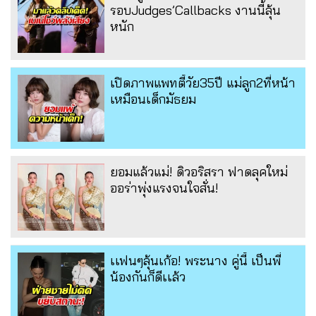
รอบJudges’Callbacks งานนี้ลุ้น
หนัก
เปิดภาพแพทตี้วัย35ปี แม่ลูก2ที่หน้า
เหมือนเด็กมัธยม
ยอมแล้วแม่! ดิวอริสรา ฟาดลุคใหม่
ออร่าพุ่งแรงจนใจสั่น!
เเฟนๆลุ้นเก้อ! พระนาง คู่นี้ เป็นพี่
น้องกันก็ดีเเล้ว