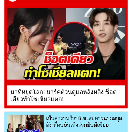
นาทีหยุดโลก! มาร์คต้วนดูแลหลิงหลิง ช็อต
เดียวทำโซเชียลแตก!
เก็บตกงานวิวาห์เซเลปสาวนามสกุล
ดัง ที่คนบันเทิงร่วมยินดีเพียบ