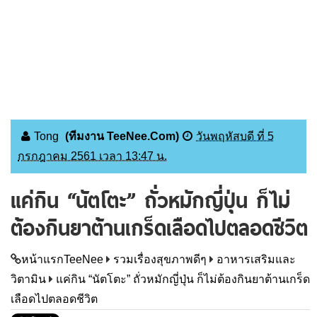
Tong
(ทีมงาน TeeNee.Com)
วันพฤหัสบดี ที่ 5
กรกฎาคม 2561 เวลา 13:47 น.
แค่กิน “นัตโตะ” ถั่วหมักญี่ปุ่น ก็ไม่
ต้องกินยาต้านเกร็ดเลือดไปตลอดชีวิต
หน้าแรกTeeNee
รวมเรื่องสุขภาพดีๆ
อาหารเสริมและ
วิตามิน
แค่กิน “นัตโตะ” ถั่วหมักญี่ปุ่น ก็ไม่ต้องกินยาต้านเกร็ด
เลือดไปตลอดชีวิต