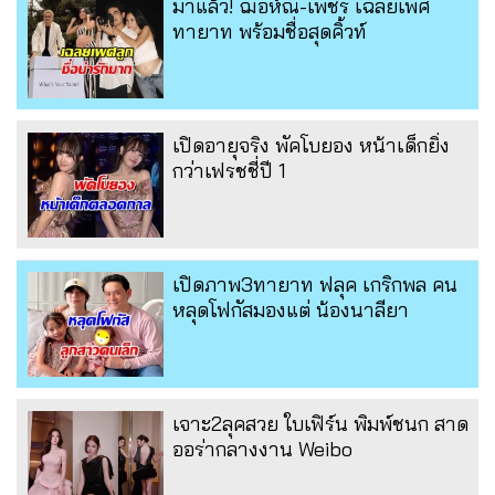
มาแล้ว! ฌอห์ณ-เพชร เฉลยเพศ
ทายาท พร้อมชื่อสุดคิ้วท์
เปิดอายุจริง พัคโบยอง หน้าเด็กยิ่ง
กว่าเฟรชชี่ปี 1
เปิดภาพ3ทายาท ฟลุค เกริกพล คน
หลุดโฟกัสมองแต่ น้องนาลียา
เจาะ2ลุคสวย ใบเฟิร์น พิมพ์ชนก สาด
ออร่ากลางงาน Weibo