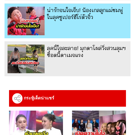
น่ารักจนใจเจ็บ! น้องเกลลูกแม่ชมพู่
ในลุคซูเปอร์ฮีโร่ตัวจิ๋ว
ลุคนี้ใจละลาย! มุกดาโผล่วิ่งสวนลุมฯ
ช็อตนี้ดาเมจแรง
กระทู้เด็ดน่าแชร์