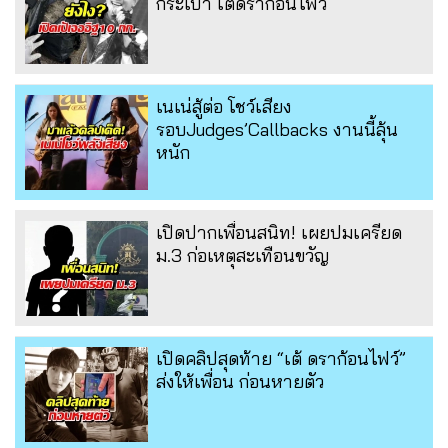
กระเป๋า เต้ดราก้อนไฟว์
เนเน่สู้ต่อ โชว์เสียง
รอบJudges’Callbacks งานนี้ลุ้น
หนัก
เปิดปากเพื่อนสนิท! เผยปมเครียด
ม.3 ก่อเหตุสะเทือนขวัญ
เปิดคลิปสุดท้าย “เต้ ดราก้อนไฟว์”
ส่งให้เพื่อน ก่อนหายตัว