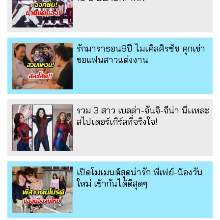
รักมาราธอน9ปี ไมเคิลศิรชัช คุกเข่า
ขอแฟนสาวแต่งงาน
รวม 3 สาว เบลล่า-จันจิ-จีน่า นี่เเหละ
สไปเดอร์เกิร์ลที่จริงใจ!
เปิดโมเมนต์สุดน่ารัก พี่เฟย์-น้องวัน
ใหม่ เข้ากันได้ดีสุดๆ