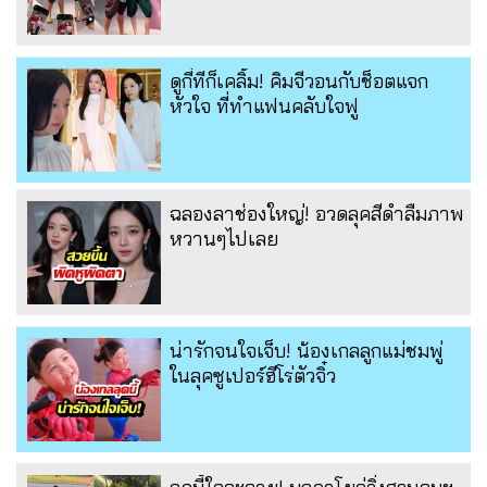
ดูกี่ทีก็เคลิ้ม! คิมจีวอนกับช็อตแจก
หัวใจ ที่ทำแฟนคลับใจฟู
ฉลองลาช่องใหญ่! อวดลุคสีดำลืมภาพ
หวานๆไปเลย
น่ารักจนใจเจ็บ! น้องเกลลูกแม่ชมพู่
ในลุคซูเปอร์ฮีโร่ตัวจิ๋ว