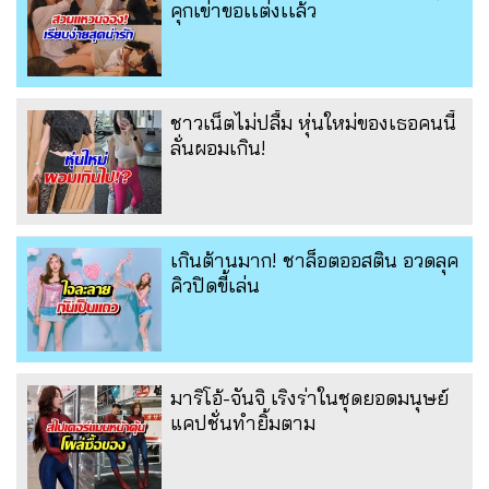
คุกเข่าขอเเต่งเเล้ว
ชาวเน็ตไม่ปลื้ม หุ่นใหม่ของเธอคนนี้
ลั่นผอมเกิน!
เกินต้านมาก! ชาล็อตออสติน อวดลุค
คิวปิดขี้เล่น
มาริโอ้-จันจิ เริงร่าในชุดยอดมนุษย์
แคปชั่นทำยิ้มตาม