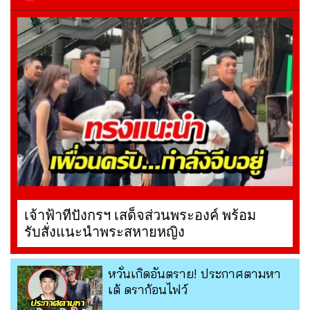
เจ้าฟ้าทีปังกรฯ เสด็จส่วนพระองค์ พร้อม
รับสั่งแนะนำพระสหายหญิง
หวั่นเกิดอันตราย! ประกาศตามหา
เต้ ดราก้อนไฟว์