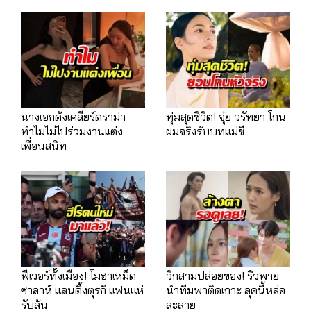
นางเอกดังเคลียร์ดราม่า
ทุ่มสุดชีวิต! จุ๋ย วรัทยา โกน
ทำไมไม่ไปร่วมงานเเต่ง
ผมจริงรับบทแม่ชี
เพื่อนสนิท
ฟีเวอร์ทั้งเมือง! โมฮาเหม็ด
วิกสามปล่อยของ! ริวพาย
ซาลาห์ แลนดิ้งตุรกี แฟนแห่
นำทีมพาติดเกาะ ลุคนี้หล่อ
รับล้น
ละลาย