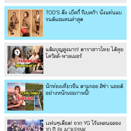
TOD’S ดึง เบ็คกี้ รีเบคก้า นั่งแท่นแบ
รนด์แอมคนล่าสุด
แต้มบุญสูงมาก! ดาราสาวไทย ได้คุย
โควิลล์-พาลเมอร์
นักท่องเที่ยวจีน ตามรอย ลิซ่า นอยด์
อย่างหนักเจอภาพนี้!
เเฟนๆเดือด! จวก YG ไร้แพลนฉลอง
10 ปี BLACKPINK