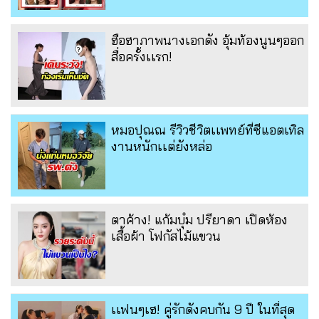
ฮือฮาภาพนางเอกดัง อุ้มท้องนูนๆออก
สื่อครั้งเเรก!
หมอปุณณ รีวิวชีวิตเเพทย์ที่ซีแอตเทิล
งานหนักเเต่ยังหล่อ
ตาค้าง! แก้มบุ๋ม ปรียาดา เปิดห้อง
เสื้อผ้า โฟกัสไม้แขวน
เเฟนๆเฮ! คู่รักดังคบกัน 9 ปี ในที่สุด