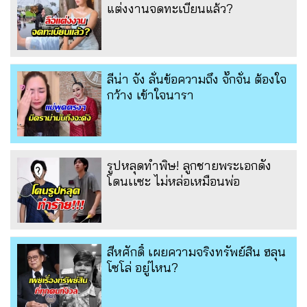
แต่งงานจดทะเบียนแล้ว?
ลีน่า จัง ลั่นข้อความถึง จั๊กจั่น ต้องใจ
กว้าง เข้าใจนารา
รูปหลุดทำพิษ! ลูกชายพระเอกดัง
โดนเเซะ ไม่หล่อเหมือนพ่อ
สีหศักดิ์ เผยความจริงทรัพย์สิน ฮลุน
โซโล่ อยู่ไหน?