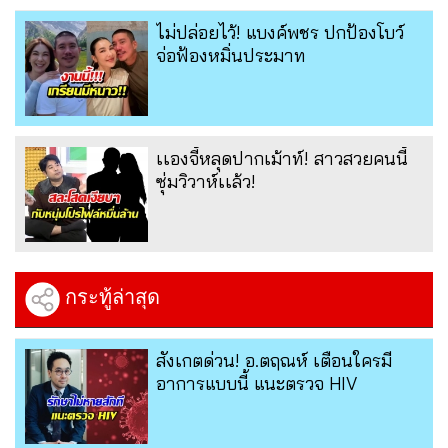
ไม่ปล่อยไว้! แบงค์พชร ปกป้องโบว์
จ่อฟ้องหมิ่นประมาท
เเองจี้หลุดปากเม้าท์! สาวสวยคนนี้
ซุ่มวิวาห์เเล้ว!
กระทู้ล่าสุด
สังเกตด่วน! อ.ตฤณห์ เตือนใครมี
อาการแบบนี้ แนะตรวจ HIV