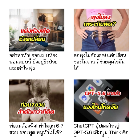
อย่าหาทำ! ออกแบบห้อง
ลดพุงไม่ต้องอด! แค่เปลี่ยน
นอนแบบนี้ ยิ่งอยู่ยิ่งป่วย
ของในจาน ก็ช่วยคุมไขมัน
แถมค่าไฟพุ่ง
ได้
พ่อแม่ต้องฟัง! ทำไมลูก 6-7
ChatGPT อัปเดตใหญ่!
ขวบ ชอบพูด หนูทำไม่ได้?
GPT-5.6 เพิ่มปุ่ม Think คิด