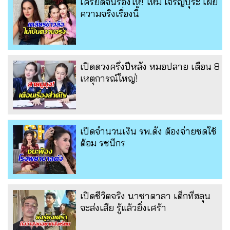
เครียดจนร้องไห้! ใหม่ เจริญปุระ เผย
ความจริงเรื่องนี้
เปิดดวงครึ่งปีหลัง หมอปลาย เตือน 8
เหตุการณ์ใหญ่!
เปิดจำนวนเงิน รพ.ดัง ต้องจ่ายชดใช้
ต้อม รชนีกร
เปิดชีวิตจริง นาซาตาลา เด็กที่ฮลุน
จะส่งเสีย รู้แล้วยิ่งเศร้า