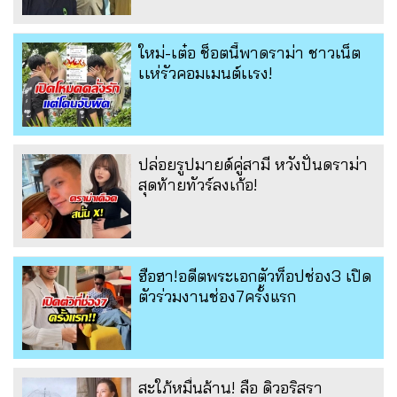
ใหม่-เต๋อ ช็อตนี้พาดราม่า ชาวเน็ต
เเห่รัวคอมเมนต์เเรง!
ปล่อยรูปมายด์คู่สามี หวังปั่นดราม่า
สุดท้ายทัวร์ลงเก้อ!
ฮือฮา!อดีตพระเอกตัวท็อปช่อง3 เปิด
ตัวร่วมงานช่อง7ครั้งแรก
สะใภ้หมื่นล้าน! ลือ ดิวอริสรา