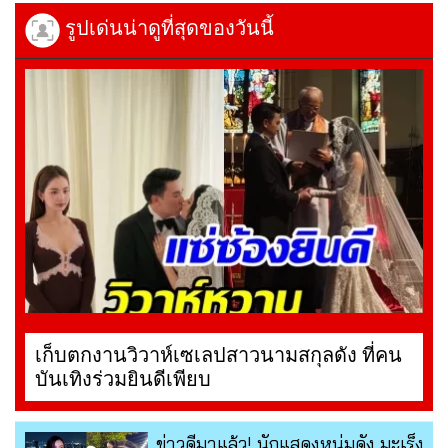
รูปเด่นน่าดูที่สุดของวันนี้
เก็บตกงานวิวาห์เซเลปสาวนามสกุลดัง ที่คน
บันเทิงร่วมยินดีเพียบ
ข่าวดีมาแล้ว! นักแสดงหนุ่มดัง มะเร็ง