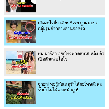
เกิดอะไรขึ้น เถียนซีเวย ถูกคนบาง
กลุ่มรุมด่ากลางลานจอดรถ
ฝน มาริสา ออกโรงฟาดแทน! หลัง ดิว
เปิดตัวแฟนไฮโซ
จุกอก! พ่อผู้ก่อเหตุร่ำไห้ขอโทษสังคม
รับยังไม่ได้เจอหน้าลูก!