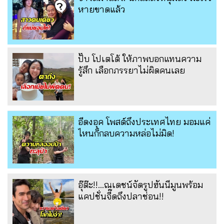
หายขาดแล้ว
ปั๊บ โปเตโต้ ให้ภาพบอกแทนความ
รู้สึก เลือกภรรยาไม่ผิดคนเลย
อีดงอุค โพสต์ถึงประเทศไทย มอมแค่
ไหนก็กลบความหล่อไม่มิด!
อุ๊ต๊ะ!!...ณเดชน์จัดรูปฮันนีมูนพร้อม
แคปชั่นจี๊ดถึงปลาช่อน!!