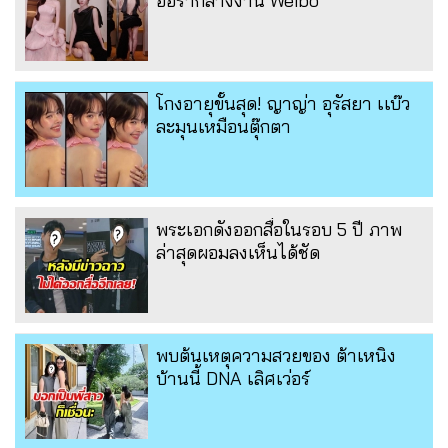
ออร่ากลางงาน Weibo
โกงอายุขั้นสุด! ญาญ่า อุรัสยา เเบ๊ว
ละมุนเหมือนตุ๊กตา
พระเอกดังออกสื่อในรอบ 5 ปี ภาพ
ล่าสุดผอมลงเห็นได้ชัด
พบต้นเหตุความสวยของ ต้าเหนิง
บ้านนี้ DNA เลิศเว่อร์