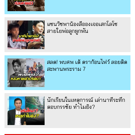
แซนวิชพาน้องลีอองเจอเสกโลโซ
สายใยพ่อลูกผูกพัน
สลด! พบศพ เต้ ดราก้อนไฟว์ ลอยติด
สะพานพระราม 7
นักเรียนในเหตุการณ์ เล่านาทีระทึก
ตอบกรรชัย ทำไมยิง?