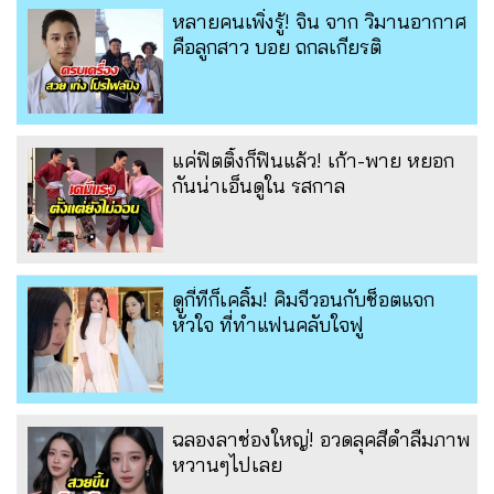
หลายคนเพิ่งรู้! จิน จาก วิมานอากาศ
คือลูกสาว บอย ถกลเกียรติ
แค่ฟิตติ้งก็ฟินแล้ว! เก้า-พาย หยอก
กันน่าเอ็นดูใน รสกาล
ดูกี่ทีก็เคลิ้ม! คิมจีวอนกับช็อตแจก
หัวใจ ที่ทำแฟนคลับใจฟู
ฉลองลาช่องใหญ่! อวดลุคสีดำลืมภาพ
หวานๆไปเลย