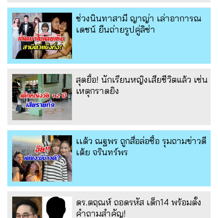
ช่วงนินทาสามี ญาญ่า เล่าอาการณ
เดชน์ ยืนถ่ายรูปคู่ลิซ่า
สุดยื้อ! นักเรียนหญิงเสียชีวิตแล้ว เซ่น
เหตุกราดยิง
เเต้ว ณฐพร ถูกสื่อล่อซื้อ รุมถามข่าวดี
เต้ย จรินทร์พร
ดร.ตฤณห์ ถอดรหัส เด็ก14 พร้อมตั้ง
คำถามสำคัญ!