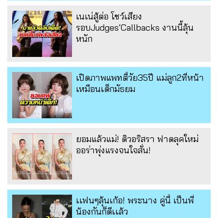
เนเน่สู้ต่อ โชว์เสียง
รอบJudges’Callbacks งานนี้ลุ้น
หนัก
เปิดภาพแพทตี้วัย35ปี แม่ลูก2ที่หน้า
เหมือนเด็กมัธยม
ยอมแล้วแม่! ดิวอริสรา ฟาดลุคใหม่
ออร่าพุ่งแรงจนใจสั่น!
เเฟนๆลุ้นเก้อ! พระนาง คู่นี้ เป็นพี่
น้องกันก็ดีเเล้ว