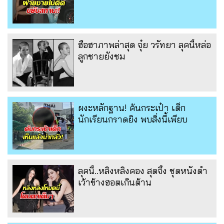
ฮือฮาภาพล่าสุด จุ๋ย วรัทยา ลุคนี้หล่อ
ลูกชายยังชม
ผงะหลักฐาน! ค้นกระเป๋า เด็ก
นักเรียนกราดยิง พบสิ่งนี้เพียบ
ลุคนี้..หลิงหลิงคอง สุดจึ้ง ชุดหนังดำ
เว้าข้างฮอตเกินต้าน