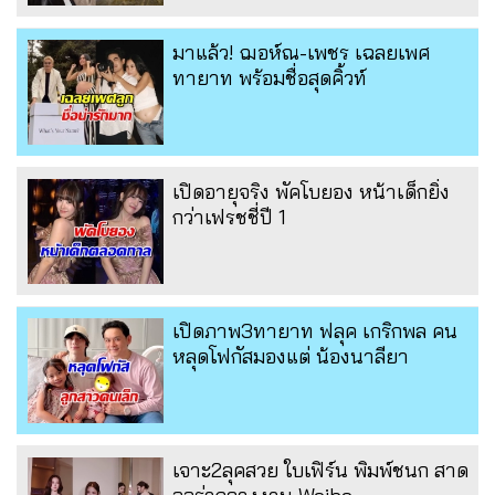
มาแล้ว! ฌอห์ณ-เพชร เฉลยเพศ
ทายาท พร้อมชื่อสุดคิ้วท์
เปิดอายุจริง พัคโบยอง หน้าเด็กยิ่ง
กว่าเฟรชชี่ปี 1
เปิดภาพ3ทายาท ฟลุค เกริกพล คน
หลุดโฟกัสมองแต่ น้องนาลียา
เจาะ2ลุคสวย ใบเฟิร์น พิมพ์ชนก สาด