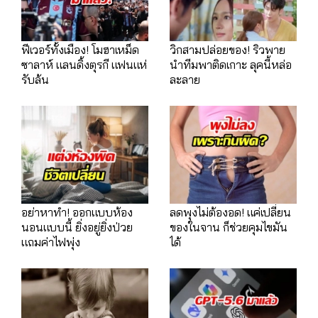
ฟีเวอร์ทั้งเมือง! โมฮาเหม็ด
วิกสามปล่อยของ! ริวพาย
ซาลาห์ แลนดิ้งตุรกี แฟนแห่
นำทีมพาติดเกาะ ลุคนี้หล่อ
รับล้น
ละลาย
อย่าหาทำ! ออกแบบห้อง
ลดพุงไม่ต้องอด! แค่เปลี่ยน
นอนแบบนี้ ยิ่งอยู่ยิ่งป่วย
ของในจาน ก็ช่วยคุมไขมัน
แถมค่าไฟพุ่ง
ได้