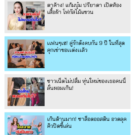
ตาค้าง! แก้มบุ๋ม ปรียาดา เปิดห้อง
เสื้อผ้า โฟกัสไม้แขวน
เเฟนๆเฮ! คู่รักดังคบกัน 9 ปี ในที่สุด
คุกเข่าขอเเต่งเเล้ว
ชาวเน็ตไม่ปลื้ม หุ่นใหม่ของเธอคนนี้
ลั่นผอมเกิน!
เกินต้านมาก! ชาล็อตออสติน อวดลุค
คิวปิดขี้เล่น