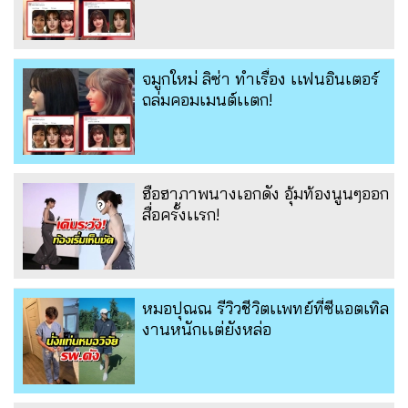
จมูกใหม่ ลิซ่า ทำเรื่อง เเฟนอินเตอร์
ถล่มคอมเมนต์เเตก!
ฮือฮาภาพนางเอกดัง อุ้มท้องนูนๆออก
สื่อครั้งเเรก!
หมอปุณณ รีวิวชีวิตเเพทย์ที่ซีแอตเทิล
งานหนักเเต่ยังหล่อ