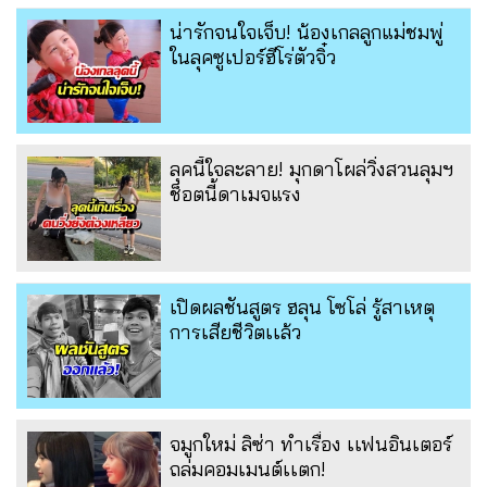
น่ารักจนใจเจ็บ! น้องเกลลูกแม่ชมพู่
ในลุคซูเปอร์ฮีโร่ตัวจิ๋ว
ลุคนี้ใจละลาย! มุกดาโผล่วิ่งสวนลุมฯ
ช็อตนี้ดาเมจแรง
เปิดผลชันสูตร ฮลุน โซโล่ รู้สาเหตุ
การเสียชีวิตเเล้ว
จมูกใหม่ ลิซ่า ทำเรื่อง เเฟนอินเตอร์
ถล่มคอมเมนต์เเตก!