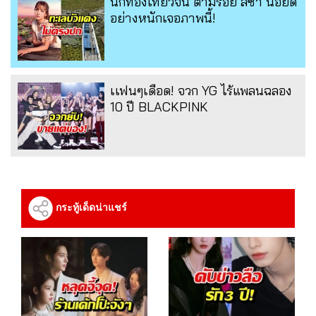
นักท่องเที่ยวจีน ตามรอย ลิซ่า นอยด์
อย่างหนักเจอภาพนี้!
เเฟนๆเดือด! จวก YG ไร้แพลนฉลอง
10 ปี BLACKPINK
กระทู้เด็ดน่าแชร์