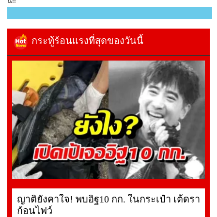
นี่!!
กระทู้ร้อนแรงที่สุดของวันนี้
ญาติยังคาใจ! พบอิฐ10 กก. ในกระเป๋า เต้ดรา
ก้อนไฟว์