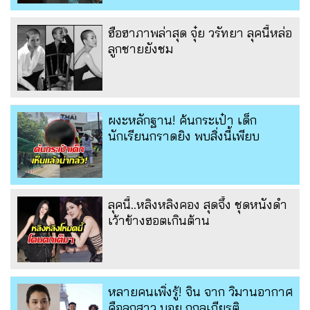
ฮือฮาภาพล่าสุด จุ๋ย วรัทยา ลุคนี้หล่อ
ลูกชายยังชม
ผงะหลักฐาน! ค้นกระเป๋า เด็ก
นักเรียนกราดยิง พบสิ่งนี้เพียบ
ลุคนี้..หลิงหลิงคอง สุดจึ้ง ชุดหนังดำ
เว้าข้างฮอตเกินต้าน
หลายคนเพิ่งรู้! จิน จาก วิมานอากาศ
คือลูกสาว บอย ถกลเกียรติ