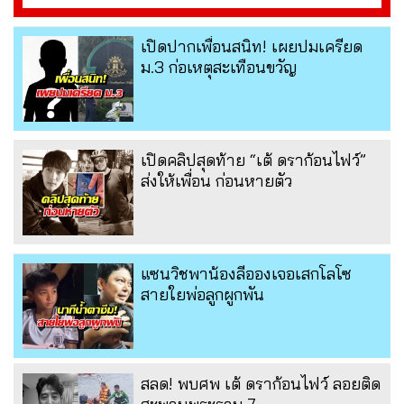
เปิดปากเพื่อนสนิท! เผยปมเครียด
ม.3 ก่อเหตุสะเทือนขวัญ
เปิดคลิปสุดท้าย “เต้ ดราก้อนไฟว์”
ส่งให้เพื่อน ก่อนหายตัว
แซนวิชพาน้องลีอองเจอเสกโลโซ
สายใยพ่อลูกผูกพัน
สลด! พบศพ เต้ ดราก้อนไฟว์ ลอยติด