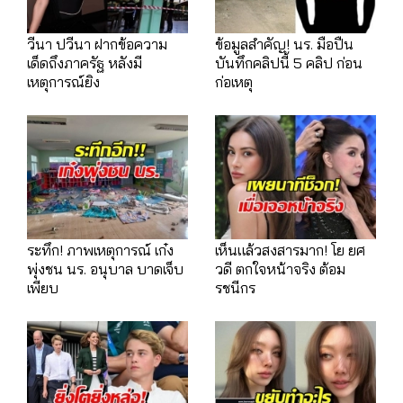
วีนา ปวีนา ฝากข้อความ
ข้อมูลสำคัญ! นร. มือปืน
เด็ดถึงภาครัฐ หลังมี
บันทึกคลิปนี้ 5 คลิป ก่อน
เหตุการณ์ยิง
ก่อเหตุ
ระทึก! ภาพเหตุการณ์ เก๋ง
เห็นแล้วสงสารมาก! โย ยศ
พุ่งชน นร. อนุบาล บาดเจ็บ
วดี ตกใจหน้าจริง ต้อม
เพียบ
รชนีกร