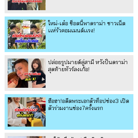
ใหม่-เต๋อ ช็อตนี้พาดราม่า ชาวเน็ต
เเห่รัวคอมเมนต์เเรง!
ปล่อยรูปมายด์คู่สามี หวังปั่นดราม่า
สุดท้ายทัวร์ลงเก้อ!
ฮือฮา!อดีตพระเอกตัวท็อปช่อง3 เปิด
ตัวร่วมงานช่อง7ครั้งแรก