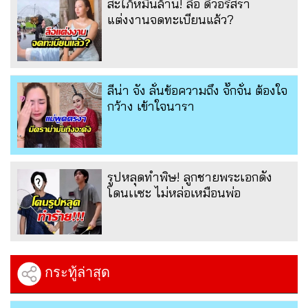
สะใภ้หมื่นล้าน! ลือ ดิวอริสรา
แต่งงานจดทะเบียนแล้ว?
ลีน่า จัง ลั่นข้อความถึง จั๊กจั่น ต้องใจ
กว้าง เข้าใจนารา
รูปหลุดทำพิษ! ลูกชายพระเอกดัง
โดนเเซะ ไม่หล่อเหมือนพ่อ
กระทู้ล่าสุด