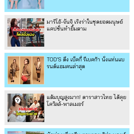
มาริโอ้-จันจิ เริงร่าในชุดยอดมนุษย์
แคปชั่นทำยิ้มตาม
TOD’S ดึง เบ็คกี้ รีเบคก้า นั่งแท่นแบ
รนด์แอมคนล่าสุด
แต้มบุญสูงมาก! ดาราสาวไทย ได้คุย
โควิลล์-พาลเมอร์