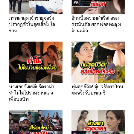
ภาพล่าสุด เจ้าชายจอร์จ
อีกหนึ่งความสำเร็จ! ออม
ปรากฏตัวในลุคเสื้อโปโล
กรณ์นภัส ยอดฟอลทะลุ 3
ขาว
ล้านแล้ว
นางเอกดังเคลียร์ดราม่า
ทุ่มสุดชีวิต! จุ๋ย วรัทยา โกน
ทำไมไม่ไปร่วมงานเเต่ง
ผมจริงรับบทแม่ชี
เพื่อนสนิท