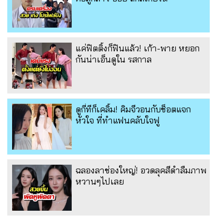
แค่ฟิตติ้งก็ฟินแล้ว! เก้า-พาย หยอก
กันน่าเอ็นดูใน รสกาล
ดูกี่ทีก็เคลิ้ม! คิมจีวอนกับช็อตแจก
หัวใจ ที่ทำแฟนคลับใจฟู
ฉลองลาช่องใหญ่! อวดลุคสีดำลืมภาพ
หวานๆไปเลย