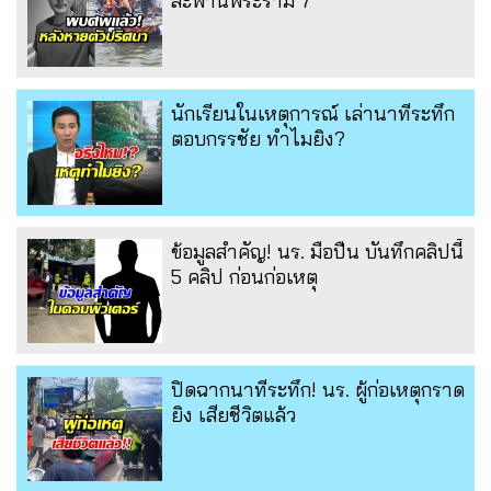
สะพานพระราม 7
นักเรียนในเหตุการณ์ เล่านาทีระทึก
ตอบกรรชัย ทำไมยิง?
ข้อมูลสำคัญ! นร. มือปืน บันทึกคลิปนี้
5 คลิป ก่อนก่อเหตุ
ปิดฉากนาทีระทึก! นร. ผู้ก่อเหตุกราด
ยิง เสียชีวิตแล้ว